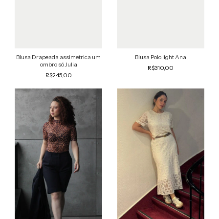
Blusa Drapeada assimetrica um
Blusa Polo light Ana
ombro só Julia
R$310,00
R$245,00