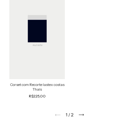
Corset com Recorte lastex costas
Thaís
R$225,00
1
/
2