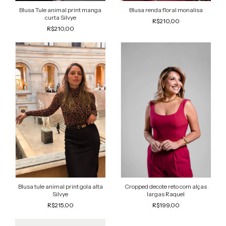
Blusa Tule animal print manga
Blusa renda floral monalisa
curta Silvye
R$210,00
R$210,00
Blusa tule animal print gola alta
Cropped decote reto com alças
Silvye
largas Raquel
R$215,00
R$199,00