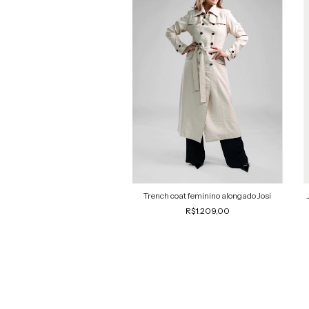
Trench coat feminino alongado Josi
R$1.209,00