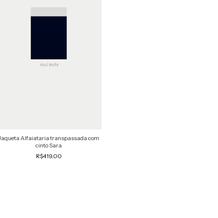
Jaqueta Alfaiataria transpassada com
cinto Sara
R$419,00