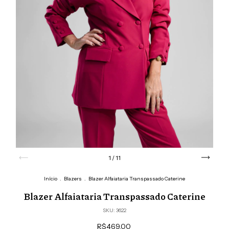
1
/
11
Início
.
Blazers
.
Blazer Alfaiataria Transpassado Caterine
Blazer Alfaiataria Transpassado Caterine
SKU:
3622
R$469,00