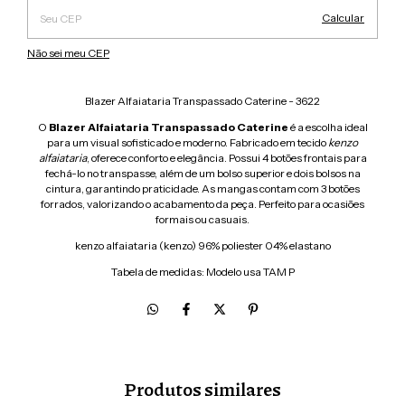
Calcular
Não sei meu CEP
Blazer Alfaiataria Transpassado Caterine - 3622
O
Blazer Alfaiataria Transpassado Caterine
é a escolha ideal
para um visual sofisticado e moderno. Fabricado em tecido
kenzo
alfaiataria
, oferece conforto e elegância. Possui 4 botões frontais para
fechá-lo no transpasse, além de um bolso superior e dois bolsos na
cintura, garantindo praticidade. As mangas contam com 3 botões
forrados, valorizando o acabamento da peça. Perfeito para ocasiões
formais ou casuais.
kenzo alfaiataria (kenzo) 96% poliester 04% elastano
Tabela de medidas: Modelo usa TAM P
Produtos similares