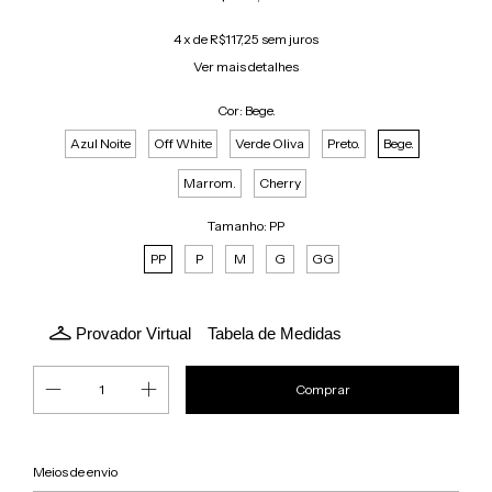
4
x de
R$117,25
sem juros
Ver mais detalhes
Cor:
Bege.
Azul Noite
Off White
Verde Oliva
Preto.
Bege.
Marrom.
Cherry
Tamanho:
PP
PP
P
M
G
GG
Provador Virtual
Tabela de Medidas
Alterar CEP
Entregas para o CEP:
Meios de envio