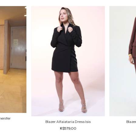
henifer
Blazer Alfaiataria Dress Isis
Blaze
R$579,00