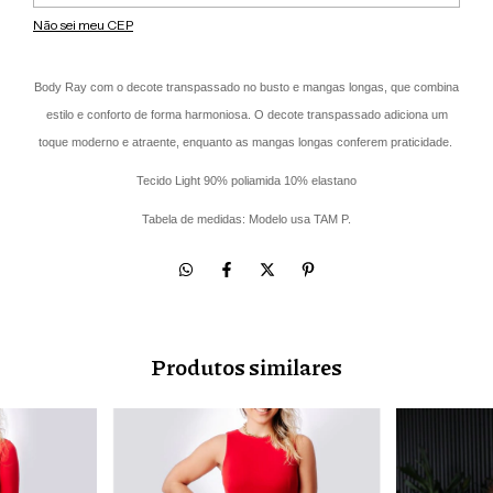
Não sei meu CEP
Body Ray com o decote transpassado no busto e mangas longas, que combina
estilo e conforto de forma harmoniosa. O decote transpassado adiciona um
toque moderno e atraente, enquanto as mangas longas conferem praticidade.
Tecido Light 90% poliamida 10% elastano
Tabela de medidas: Modelo usa TAM P.
Produtos similares