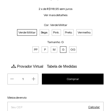
2
x de
R$118,95
sem juros
Ver mais detalhes
Cor:
Verde Militar
Verde Militar
Bege.
Pink.
Preto.
Vermelho.
Tamanho:
G
PP
P
M
G
GG
Provador Virtual
Tabela de Medidas
Alterar CEP
Entregas para o CEP:
Meios de envio
Calcular