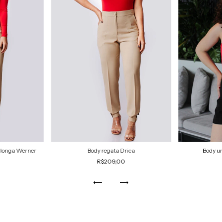
 longa Werner
Body regata Drica
Body u
R$209,00