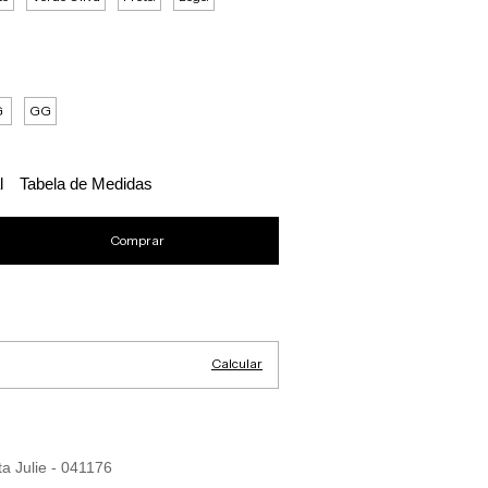
G
GG
l
Tabela de Medidas
Alterar CEP
Calcular
ta Julie - 041176