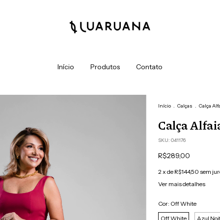
Início
Produtos
Contato
Início
.
Calças
.
Calça Alf
Calça Alfai
SKU:
041176
R$289,00
2
x de
R$144,50
sem jur
Ver mais detalhes
Cor:
Off White
Off White
Azul Noi