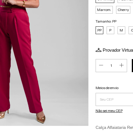
Marrom.
Cherry
Tamanho:
PP
PP
P
M
Provador Virtua
Entregas para o CEP:
Meios de envio
Não sei meu CEP
Calça Alfaiataria Re