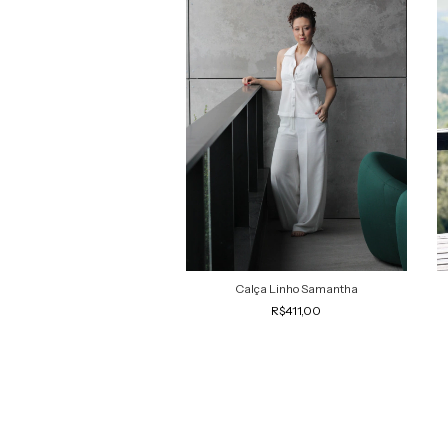
aiataria pantalona Fernanda
Calça Linho Samantha
R$311,90
R$411,00