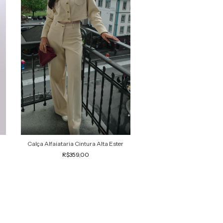
Calça Alfaiataria Cintura Alta Ester
Calça Alfaiataria Flare 
R$359,00
R$312,00