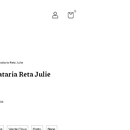
0
aiataria Reta Julie
ataria Reta Julie
os
te
Verde Oliva
Preto.
Bege.