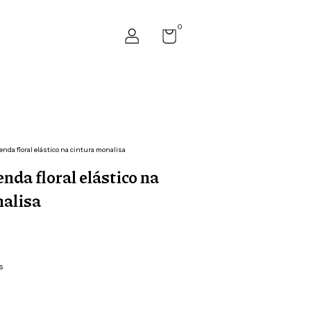
0
renda floral elástico na cintura monalisa
nda floral elástico na
nalisa
s