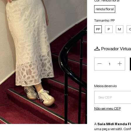
Cor:
renda floral
renda floral
Tamanho:
PP
PP
P
M
Provador Virtua
Entregas para o CEP:
Meios de envio
Não sei meu CEP
A
Saia Midi Renda F
uma peça versátil. Conf