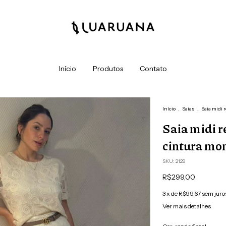
Início
Produtos
Contato
Início
.
Saias
.
Saia midi 
Saia midi re
cintura mo
SKU:
2129
R$299,00
3
x de
R$99,67
sem juro
Ver mais detalhes