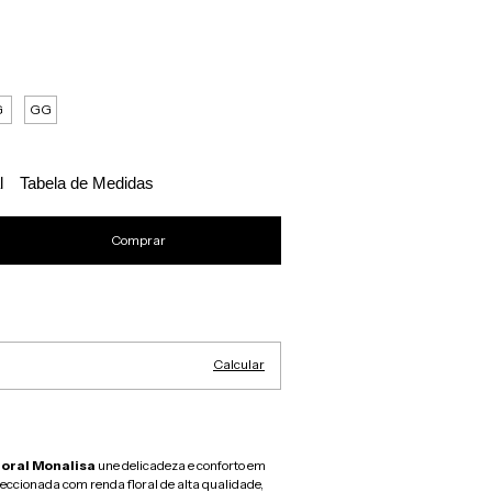
G
GG
l
Tabela de Medidas
Alterar CEP
Calcular
loral Monalisa
une delicadeza e conforto em
eccionada com renda floral de alta qualidade,