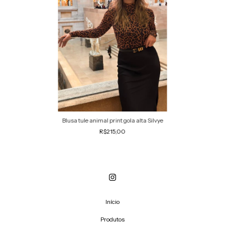
Blusa tule animal print gola alta Silvye
R$215,00
Início
Produtos