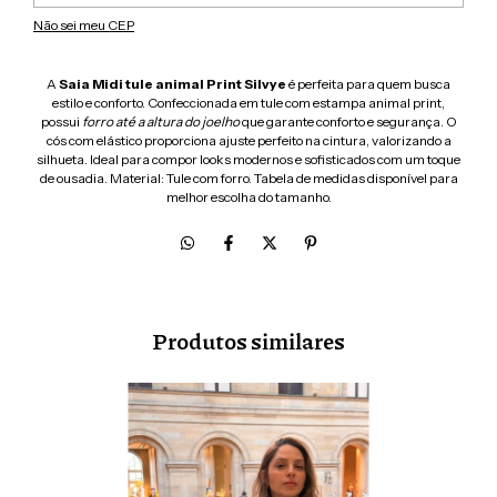
Não sei meu CEP
A
Saia Midi tule animal Print Silvye
é perfeita para quem busca
estilo e conforto. Confeccionada em tule com estampa animal print,
possui
forro até a altura do joelho
que garante conforto e segurança. O
cós com elástico proporciona ajuste perfeito na cintura, valorizando a
silhueta. Ideal para compor looks modernos e sofisticados com um toque
de ousadia. Material: Tule com forro. Tabela de medidas disponível para
melhor escolha do tamanho.
Produtos similares