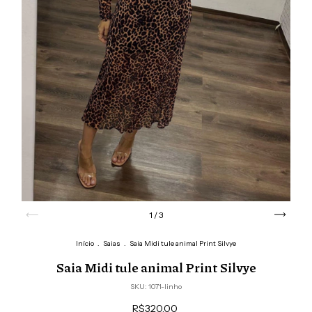
1
/
3
Início
.
Saias
.
Saia Midi tule animal Print Silvye
Saia Midi tule animal Print Silvye
SKU:
1071-linho
R$320,00