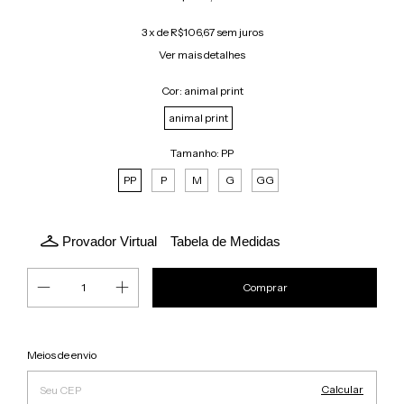
3
x de
R$106,67
sem juros
Ver mais detalhes
Cor:
animal print
animal print
Tamanho:
PP
PP
P
M
G
GG
Provador Virtual
Tabela de Medidas
Alterar CEP
Entregas para o CEP:
Meios de envio
Calcular