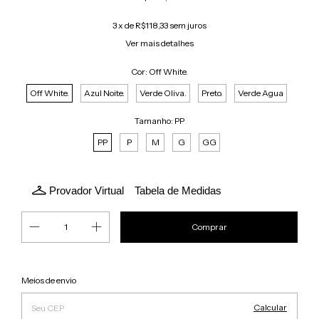
3
x de
R$118,33
sem juros
Ver mais detalhes
Cor:
Off White.
Off White.
Azul Noite.
Verde Oliva.
Preto.
Verde Agua
Tamanho:
PP
PP
P
M
G
GG
Provador Virtual
Tabela de Medidas
Alterar CEP
Entregas para o CEP:
Meios de envio
Calcular